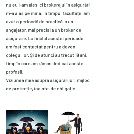
nu eu l-am ales, ci brokerajul în asigurări
m-a ales pe mine. În timpul facultății, am
avut o perioadă de practică la un
angajator, mai precis la un broker de
asigurare. La finalul acestei perioade,
am fost contactat pentru a deveni
colegul lor. Și de atunci au trecut 18 ani,
timp în care am rămas dedicat acestei
profesii.
Viziunea mea asupra asigurărilor: mijloc
de protecție, înainte de obligație