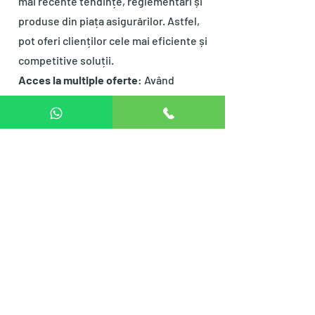
mai recente tendințe, reglementări și
produse din piața asigurărilor. Astfel,
pot oferi clienților cele mai eficiente și
competitive soluții.
Acces la multiple oferte
: Având
conexiuni puternice cu diverse
societăți de asigurări, pot obține și
negocia oferte competitive pentru
clienți. Analizez și compar diverse
opțiuni, astfel încât să pot oferi
clienților cele mai potrivite soluții în
funcție de nevoile și bugetul lor.
Servicii complete
: Ofer o gamă largă de
servicii care acoperă diferite tipuri de
asigurări, inclusiv asigurări auto,
asigurări de locuință, asigurări de