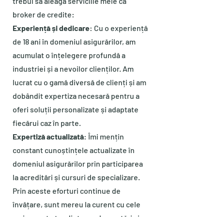
trebui să aleagă serviciile mele ca
broker de credite:
Experiență și dedicare
: Cu o experiență
de 18 ani în domeniul asigurărilor, am
acumulat o înțelegere profundă a
industriei și a nevoilor clienților. Am
lucrat cu o gamă diversă de clienți și am
dobândit expertiza necesară pentru a
oferi soluții personalizate și adaptate
fiecărui caz în parte.
Expertiză actualizată
: Îmi mențin
constant cunoștințele actualizate în
domeniul asigurărilor prin participarea
la acreditări și cursuri de specializare.
Prin aceste eforturi continue de
învățare, sunt mereu la curent cu cele